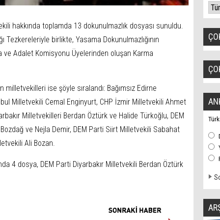
ekili hakkında toplamda 13 dokunulmazlık dosyası sunuldu.
ÇO
ı Tezkereleriyle birlikte, Yasama Dokunulmazlığının
asa ve Adalet Komisyonu Üyelerinden oluşan Karma
ÇO
milletvekilleri ise şöyle sıralandı: Bağımsız Edirne
AN
nbul Milletvekili Cemal Enginyurt, CHP İzmir Milletvekili Ahmet
bakır Milletvekilleri Berdan Öztürk ve Halide Türkoğlu, DEM
Türk
al Bozdağ ve Nejla Demir, DEM Parti Siirt Milletvekili Sabahat
tvekili Ali Bozan.
nda 4 dosya, DEM Parti Diyarbakır Milletvekili Berdan Öztürk
So
AR