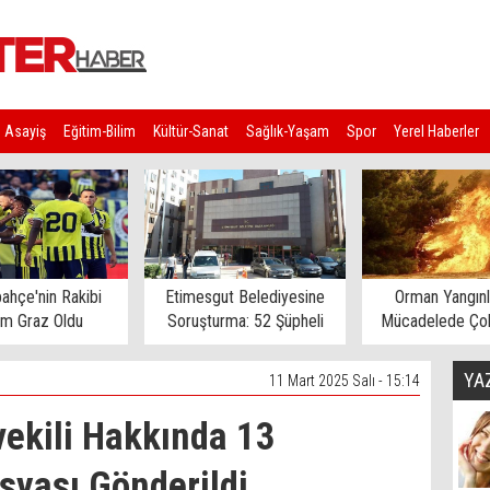
Asayiş
Eğitim-Bilim
Kültür-Sanat
Sağlık-Yaşam
Spor
Yerel Haberler
ahçe'nin Rakibi
Etimesgut Belediyesine
Orman Yangınl
rm Graz Oldu
Soruşturma: 52 Şüpheli
Mücadelede Çok
Gözaltına Alındı
Ev Tahliye E
YA
11 Mart 2025 Salı - 15:14
ekili Hakkında 13
syası Gönderildi