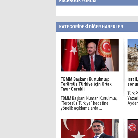
FACEBOOK YORUM
KATEGORİDEKİ DİĞER HABERLER
TBMM Başkanı Kurtulmuş:
İsrai
Terörsüz Türkiye İçin Ortak
sonun
Tavır Gerekli
Türk 
TBMM Başkanı Numan Kurtulmuş,
Yazarl
"Terörsüz Türkiye" hedefine
Aydemi
yönelik açıklamalarda ...