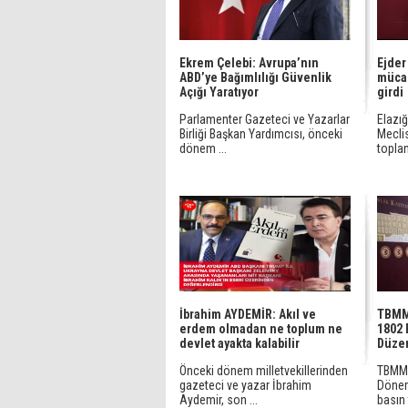
Ekrem Çelebi: Avrupa’nın
Ejder
ABD’ye Bağımlılığı Güvenlik
müca
Açığı Yaratıyor
girdi
Parlamenter Gazeteci ve Yazarlar
Elazığ
Birliği Başkan Yardımcısı, önceki
Meclis
dönem ...
toplan
İbrahim AYDEMİR: Akıl ve
TBMM
erdem olmadan ne toplum ne
1802 
devlet ayakta kalabilir
Düze
Önceki dönem milletvekillerinden
TBMM'
gazeteci ve yazar İbrahim
Dönemi
Aydemir, son ...
basın 