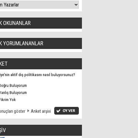
K OKUNANLAR
K YORUMLANANLAR
KET
iye'nin aktif dış politikasını nasıl buluyorsunuz?
Doğru Buluyorum
Yanlış Buluyorum
Fikrim Yok
nuçları göster
Anket arşivi
ŞİV