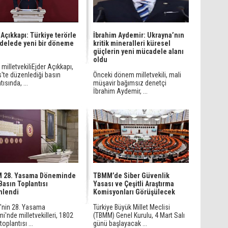
 Açıkkapı: Türkiye terörle
İbrahim Aydemir: Ukrayna’nın
delede yeni bir döneme
kritik mineralleri küresel
güçlerin yeni mücadele alanı
oldu
 milletvekiliEjder Açıkkapı,
'te düzenlediği basın
Önceki dönem milletvekili, mali
tısında, ...
müşavir bağımsız denetçi
İbrahim Aydemir, ...
 28. Yasama Döneminde
TBMM’de Siber Güvenlik
Basın Toplantısı
Yasası ve Çeşitli Araştırma
nlendi
Komisyonları Görüşülecek
nin 28. Yasama
Türkiye Büyük Millet Meclisi
'nde milletvekilleri, 1802
(TBMM) Genel Kurulu, 4 Mart Salı
toplantısı ...
günü başlayacak ...