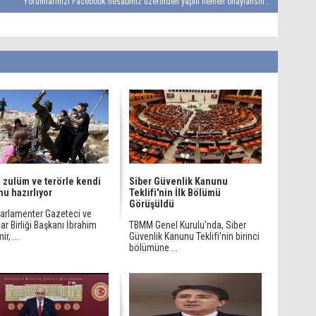
Yorumlarınızı Facebook hesabınız üzerinden yapın hemen onaylansın...
l, zulüm ve terörle kendi
Siber Güvenlik Kanunu
u hazırlıyor
Teklifi'nin İlk Bölümü
Görüşüldü
Parlamenter Gazeteci ve
ar Birliği Başkanı İbrahim
TBMM Genel Kurulu'nda, Siber
r, ...
Güvenlik Kanunu Teklifi'nin birinci
bölümüne ...