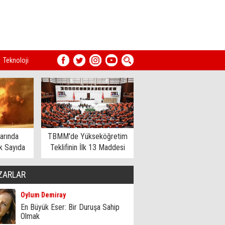
Teknoloji
arında
TBMM'de Yükseköğretim
 Sayıda
Teklifinin İlk 13 Maddesi
dildi
Kabul Edildi
ZARLAR
Oylum Demiray
En Büyük Eser: Bir Duruşa Sahip
Olmak