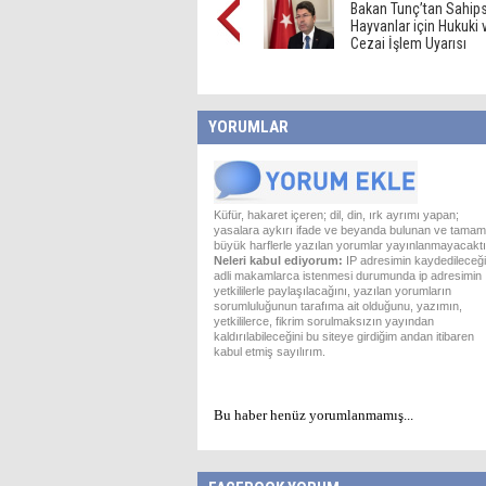
Bakan Tunç’tan Sahip
Hayvanlar için Hukuki 
Cezai İşlem Uyarısı
YORUMLAR
Küfür, hakaret içeren; dil, din, ırk ayrımı yapan;
yasalara aykırı ifade ve beyanda bulunan ve tamam
büyük harflerle yazılan yorumlar yayınlanmayacaktı
Neleri kabul ediyorum:
IP adresimin kaydedileceği
adli makamlarca istenmesi durumunda ip adresimin
yetkililerle paylaşılacağını, yazılan yorumların
sorumluluğunun tarafıma ait olduğunu, yazımın,
yetkililerce, fikrim sorulmaksızın yayından
kaldırılabileceğini bu siteye girdiğim andan itibaren
kabul etmiş sayılırım.
Bu haber henüz yorumlanmamış...