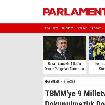
Ana Sayfa
Gündem
Siyaset
Ekonomi
Kim Kimdir?
Bakan Yumaklı: 4 İldeki
Fenerb
Orman Yangınları Tamamen
Stu
Kontrol Altında
>
HABERLER
SİYASET
TBMM'ye 9 Milletv
Dokunulmazlık Do