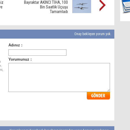
siz
Bayraktar AKINCI TİHA, 100
ve
Bin Saatlik Uçuşu
Tamamladı
Onay bekleyen yorum yok.
ı
r.
ni,